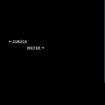
ZURÜCK
WEITER
Mahlkin – Cars & more
Nordring 13
39031 Bruneck
Patrick Erlacher
Telefon: +39 348 8723776
E-Mail: info@mahlkin.com