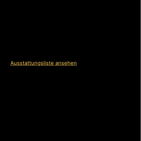
Preis:
64.900 €
📞 + 39 3488723776
🖥️ info@mahlkin.com
Ausstattungsliste ansehen