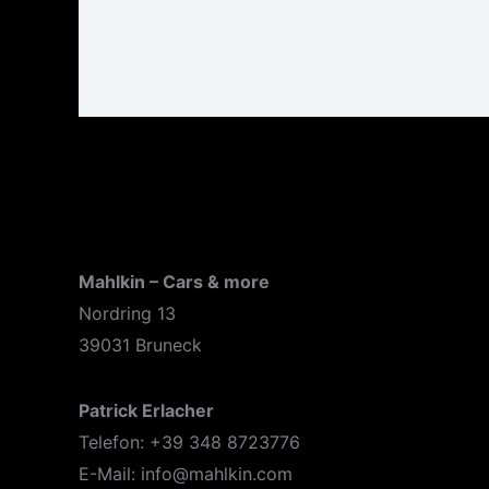
Mahlkin – Cars & more
Nordring 13
39031 Bruneck
Patrick Erlacher
Telefon: +39 348 8723776
E-Mail: info@mahlkin.com